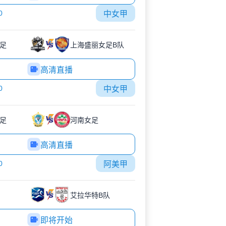
0
中女甲
足
上海盛丽女足B队
高清直播
0
中女甲
足
河南女足
高清直播
0
阿美甲
艾拉华特B队
即将开始