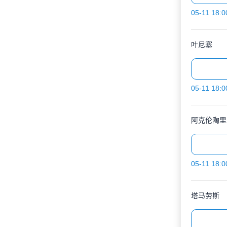
05-11 18:0
叶尼塞
05-11 18:0
阿克伦陶里
05-11 18:0
塔马劳斯