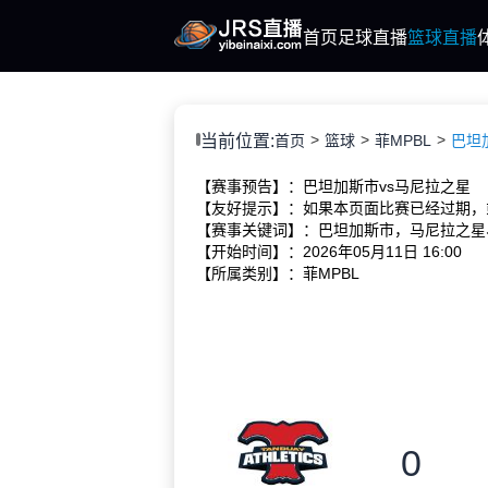
首页
足球直播
篮球直播
当前位置:
首页
篮球
菲MPBL
巴坦加
【赛事预告】：巴坦加斯市vs马尼拉之星
【友好提示】：如果本页面比赛已经过期，
【赛事关键词】：巴坦加斯市，马尼拉之星、
【开始时间】：2026年05月11日 16:00
【所属类别】：菲MPBL
0