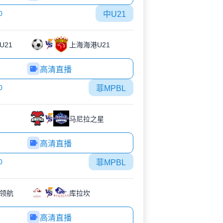
0
中U21
U21
上海海港U21
高清直播
0
菲MPBL
马尼拉之星
高清直播
0
菲MPBL
领航
库拉坎
高清直播