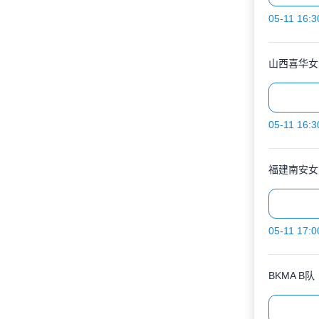
05-11 16:3
山西喜华女
05-11 16:3
福建南安女
05-11 17:0
BKMA B队