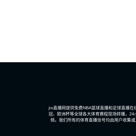
jrs直播网提供免费NBA篮球直播和足球直播
冠、欧洲杯等全球各大体育赛程现场转播，2
频。我们所有的体育直播信号均由用户收集或