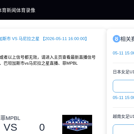
体育新闻
体育录像
斯市 VS 马尼拉之星 【2026-05-11 16:00:00】
相关
05-11 15:0
或者以上信号都无效，请进入主页查看最新直播信号
巴坦加斯市vs马尼拉之星直播、菲MPBL
日本女足U1
05-11 15:0
越南女足U1
菲MPBL
VS
0