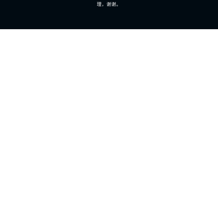
理，谢谢。